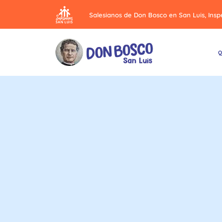
Salesianos de Don Bosco en San Luis, Insp
Q