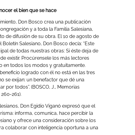
onocer el bien que se hace
cimiento, Don Bosco crea una publicación
ongregación y a toda la Familia Salesiana,
o de difusión de su obra. El 10 de agosto de
l Boletín Salesiano, Don Bosco decía: “Este
ipal de todas nuestras obras: Si éste deja de
 de existir. Procúrensele los más lectores
lo en todos los modos y gratuitamente.
beneficio logrado con él no está en las tres
 no se exijan: un benefactor que dé una
gar por todos”. (BOSCO, J., Memorias
 260-261).
alesianos, Don Egidio Viganó expresó que el
carisma: informa, comunica, hace percibir la
esiano y ofrece una consideración sobre los
ra colaborar con inteligencia oportuna a una