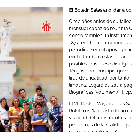
El Boletín Salesiano: dar a c
Once años antes de su falle
mensual capaz de reunir la C
siendo también un instrument
1877, en el primer número de
periódico será el apoyo princ
existir, también estas dejarán
posibles; búsquese divulgar
Téngase por principio que el 
liras de anualidad; por tanto
limosna, llegará quizás a pa
Biográficas, Volumen XIII, pp.
El VII Rector Mayor de los S
Boletín es “la revista de un 
vitalidad del movimiento sal
problemas de la realidad, pa
nueva evangelización”.